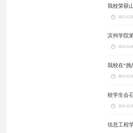
我校荣获山
2023-12-
滨州学院第
2023-12-
我校在“
2023-12-
校学生会
2023-12-
信息工程