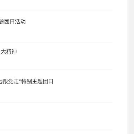
主题团日活动
十大精神
永远跟党走”特别主题团日