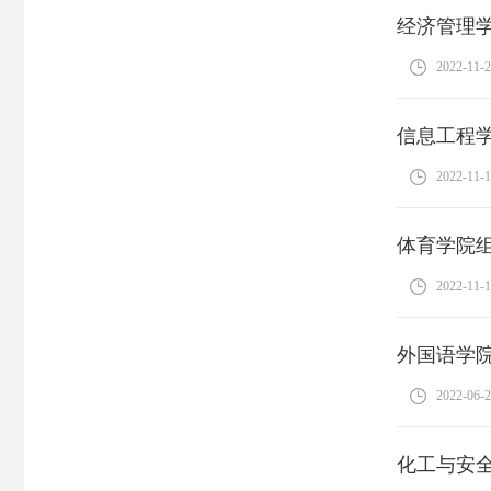
经济管理学
2022-11-
信息工程
2022-11-
体育学院
2022-11-
外国语学院
2022-06-
化工与安