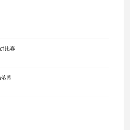
演讲比赛
满落幕