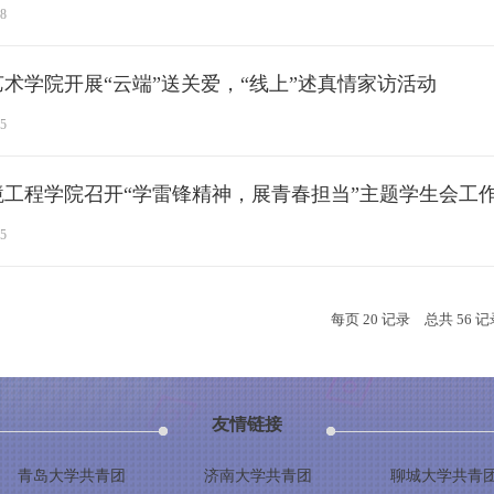
18
术学院开展“云端”送关爱，“线上”述真情家访活动
15
境工程学院召开“学雷锋精神，展青春担当”主题学生会工
15
每页
20
记录
总共
56
记
友情链接
青岛大学共青团
济南大学共青团
聊城大学共青