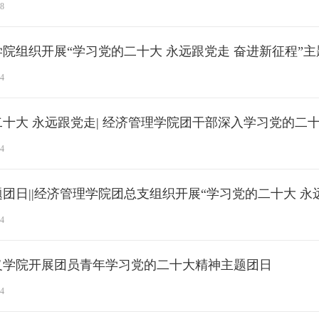
08
院组织开展“学习党的二十大 永远跟党走 奋进新征程”
04
十大 永远跟党走| 经济管理学院团干部深入学习党的二
24
题团日||经济管理学院团总支组织开展“学习党的二十大 
24
义学院开展团员青年学习党的二十大精神主题团日
24