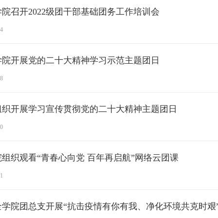
院召开2022级团干部基础团务工作培训会
24
学院开展党的二十大精神学习示范主题团日
18
组织开展学习宣传贯彻党的二十大精神主题团日
10
组织观看“青春心向党 百年再启航”网络云团课
21
全学院团总支开展“抗击疫情有你有我、净化环境共克时艰