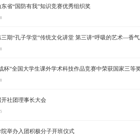
东省“国防有我”知识竞赛优秀组织奖
08
三期“孔子学堂”传统文化讲堂 第三讲“呼吸的艺术—香气养正
08
挑战杯”全国大学生课外学术科技作品竞赛中荣获国家三等
08
召开社团理事长大会
05
学院举办入团积极分子开班仪式