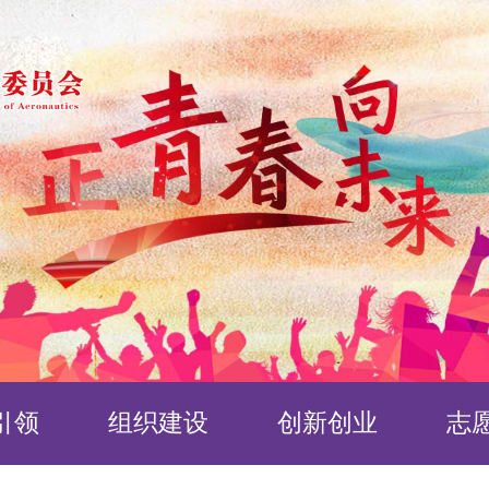
引领
组织建设
创新创业
志