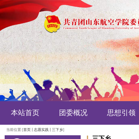
本站首页
团委概况
思想引领
当前位置:[
首页
志愿实践
三下乡
]
三下乡