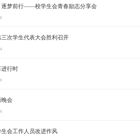
，逐梦前行——校学生会青春励志分享会
08
第三次学生代表大会胜利召开
14
革进行时
09
新晚会
09
学生会工作人员改进作风