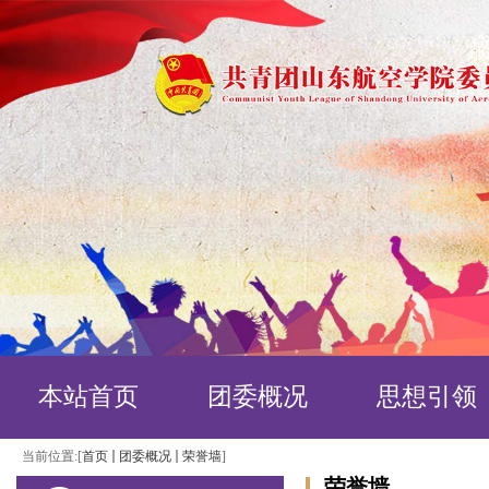
本站首页
团委概况
思想引领
当前位置:[
首页
团委概况
荣誉墙
]
荣誉墙