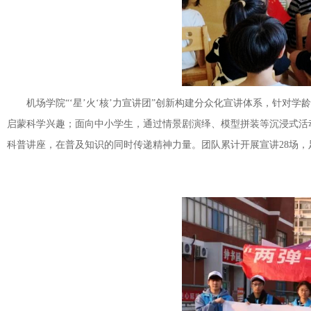
机场学院“‘星’火‘核’力宣讲团”创新构建分众化宣讲体系，针
启蒙科学兴趣；面向中小学生，通过情景剧演绎、模型拼装等沉浸式活
科普讲座，在普及知识的同时传递精神力量。团队累计开展宣讲28场，足