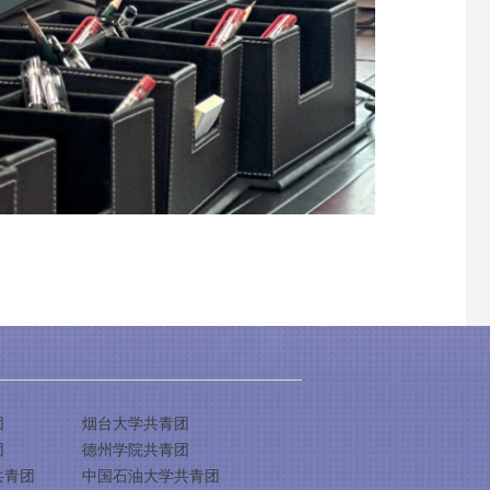
团
烟台大学共青团
团
德州学院共青团
共青团
中国石油大学共青团