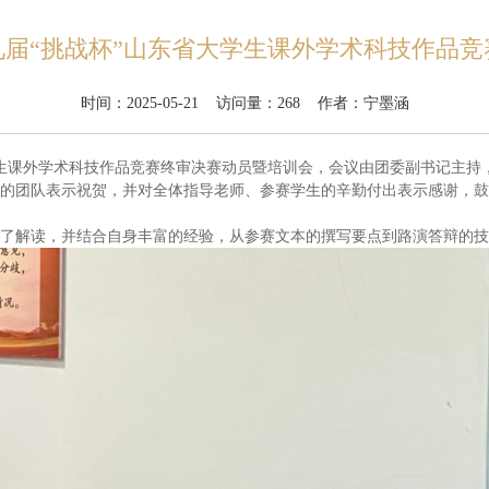
届“挑战杯”山东省大学生课外学术科技作品
时间：2025-05-21 访问量：
268
作者：宁墨涵
生课外学术科技作品竞赛终审决赛动员暨培训会，会议由团委副书记主持
的团队表示祝贺，并对全体指导老师、参赛学生的辛勤付出表示感谢，鼓
了解读，并结合自身丰富的经验，从参赛文本的撰写要点到路演答辩的技