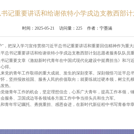
总书记重要讲话和给谢依特小学戍边支教西部计
时间：2025-05-21 访问量：
225
作者：宁墨涵
维护”，把深入学习宣传贯彻习近平总书记重要讲话和重要回信精神作为重
近平总书记重要讲话和给谢依特小学戍边支教西部计划志愿者服务队队员
总书记重要文章《激励新时代青年在中国式现代化建设中挺膺担当》和习
习心得。
以来党的青年工作取得的重大成就、发生的深刻变革。深刻领悟习近平总
情怀，坚持报效祖国、服务人民的价值取向；就要练就过硬本领，树立扎
光发热。
为党做青年工作的机会，坚定理想信念，心系广大青年，提高工作本领，
社会服务、卫国戍边等各领域各方面工作中争当排头兵和生力军。
和青年牢记嘱托、勇挑重担、感恩奋进，在新时代新征程中书写青春华章