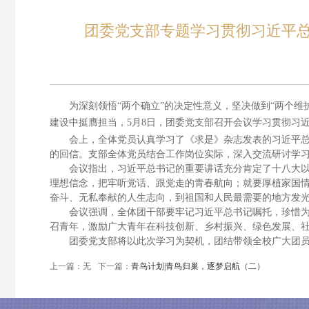
团委党支部专题学习贯彻习近平
为深刻领悟“两个确立”的决定性意义，坚决做到“两个
建设中挺膺担当，
5
月
8
日，团委党支部召开会议学习贯彻习
会上，全体党员认真学习了《求是》杂志发表的习近平
的回信。支部全体党员结合工作岗位实际，深入交流研讨学
会议指出，习近平总书记的重要讲话充分肯定了十八大
理想信念，把牢听党话、跟党走的青春航向；就要厚植家国
奋斗、无私奉献的人生志向，到祖国和人民最需要的地方发
会议强调，全体团干部要牢记习近平总书记嘱托，珍惜
召青年，激励广大青年在科技创新、乡村振兴、绿色发展、
团委党支部将以此次学习为契机，团结带领全校广大团员
上一篇：
无
下一篇：
青鸟计划|青鸟归巢，逐梦启航（二）