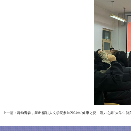
上一篇：
舞动青春，舞出精彩|人文学院参加2024年“健康之悦，活力之舞”大学生