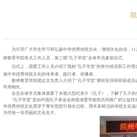
我
为
引导广大学生学习和
弘扬
中华
优秀
传统文化
，
增强文化自信，
1
师教育学院有关工作人员
，
第三期
“
孔子学堂
”
全体学员
参加
仪式
。
仪式上，团委工作人员
介绍
了我校
“
孔子学堂
”
的举办情况和工作理
做中华优秀传统文化的传承者、践行者、传播者。
教师教育学院团总支
负责人
介绍
了
“孔子学堂”
课程安排和
班级成员
学用相长
。
会后全体学员集体
观看
了央视大型
纪录片《孔子》
，
了解了孔子的
“孔子学堂”是由中国孔子基金会和团省委学校部共同推广的公益性
华优秀传统文化贯穿于
青年思想引领
全过程，用丰富鲜活的传统文化滋
为
学校
一张
亮丽
的文化名片。