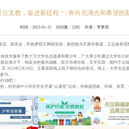
一起云支教，奋进新征程 ” | 奔向充满光和希望的
时间：2023-01-15 访问量：
2285
作者：李梦琪
听党话、跟党走，怀抱梦想又脚踏实地，敢想敢为又善作善成，立志做有理
媒体技术服务了数十万大学生志愿者和青少年，广大青少年通过大学生们
锻炼自身才干，响应乡村振兴战略，双方亦师亦友，互学互助，相约于云
 至
2023
年
2
月
20
日。
主要采取线上线下相结合的形式。
线上：大学生志
生参与。
的行动吧！
特色，对对接中小学生学生开展“云课堂”活动，并根据思政、环保、美育