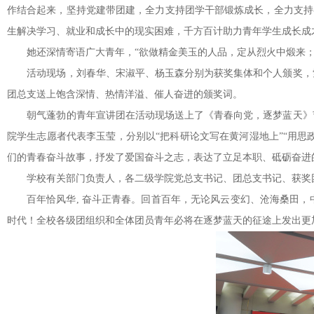
作结合起来，坚持党建带团建，全力支持团学干部锻炼成长，全力支持
生解决学习、就业和成长中的现实困难，千方百计助力青年学生成长成
她还深情寄语广大青年，“欲做精金美玉的人品，定从烈火中煅来；
活动现场，刘春华、宋淑平、杨玉森分别为获奖集体和个人颁奖，索
团总支送上饱含深情、热情洋溢、催人奋进的颁奖词。
朝气蓬勃的青年宣讲团在活动现场送上了《青春向党，逐梦蓝天》节
院学生志愿者代表李玉莹，分别以“把科研论文写在黄河湿地上”“用思
们的青春奋斗故事，抒发了爱国奋斗之志，表达了立足本职、砥砺奋进
学校有关部门负责人，各二级学院党总支书记、团总支书记、获奖团
百年恰风华, 奋斗正青春。回首百年，无论风云变幻、沧海桑田
时代！全校各级团组织和全体团员青年必将在逐梦蓝天的征途上发出更