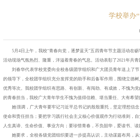
学校举办
5月4日上午，我校“青春向党，逐梦蓝天”五四青年节主题活动
活动现场气氛热烈、隆重，洋溢着青春的气息。活动表彰了2021年共
刘春华代表学校党委向全校各级团学组织和广大团员青年送上了节日祝
的领导下，全校团学组织充分发挥党的助手和后备军作用，围绕立德树
优秀等次。我校团学组织有思路、有创新、有闯劲、有成效，不愧为党
的青春担当，我校广大青年学生不愧为值得信赖、堪当重任、大有希望
她强调，广大青年要牢记习近平总书记的殷殷重托，坚定理想信念
使命和责任担当；要把学习践行社会主义核心价值观作为行动准则，自
人生真谛、生命价值、事业方向；要珍惜青春，不负韶华，爱读书、读
她要求，全校各级党团组织要进一步提高认识，主动谋篇布局，从党